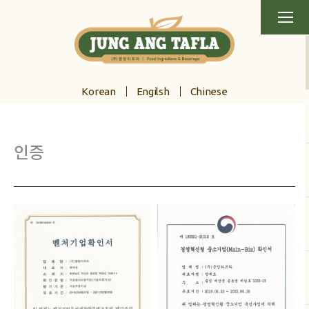
Korean
Engilsh
Chinese
인증